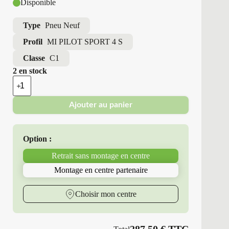
Disponible
Type
Pneu Neuf
Profil
MI PILOT SPORT 4 S
Classe
C1
2 en stock
quantité
de
Michelin
Ajouter au panier
-
Pneus
Neufs
Été
Option :
245/35ZR21
96
Retrait sans montage en centre
Y
MI
Montage en centre partenaire
PILOT
SPORT
4
Choisir mon centre
S