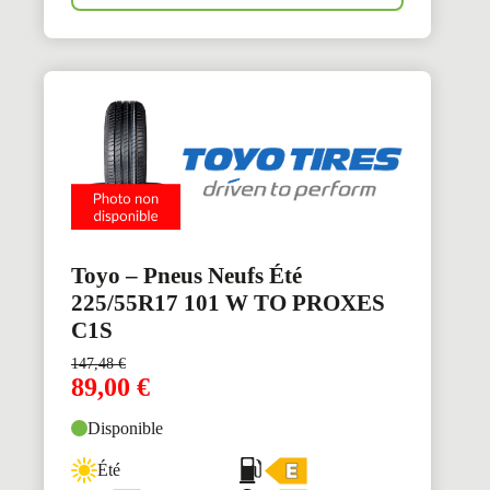
Toyo – Pneus Neufs Été
225/55R17 101 W TO PROXES
C1S
147,48
€
89,00
€
Disponible
Été