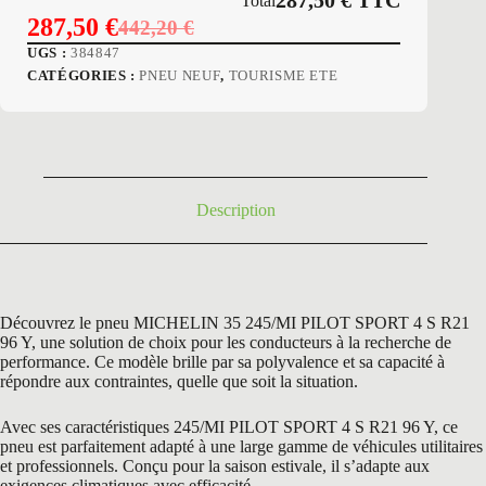
287,50
€
TTC
Total
287,50
€
442,20
€
Le
Le
UGS :
384847
prix
prix
CATÉGORIES :
PNEU NEUF
,
TOURISME ETE
initial
actuel
était :
est :
442,20 €.
287,50 €.
Description
Découvrez le pneu MICHELIN 35 245/MI PILOT SPORT 4 S R21
96 Y, une solution de choix pour les conducteurs à la recherche de
performance. Ce modèle brille par sa polyvalence et sa capacité à
répondre aux contraintes, quelle que soit la situation.
Avec ses caractéristiques 245/MI PILOT SPORT 4 S R21 96 Y, ce
pneu est parfaitement adapté à une large gamme de véhicules utilitaires
et professionnels. Conçu pour la saison estivale, il s’adapte aux
exigences climatiques avec efficacité.