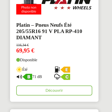
Platin – Pneus Neufs Été
205/55R16 91 V PLA RP-410
DIAMANT
116,34
€
69,95
€
Disponible
Été
71 dB
Découvrir