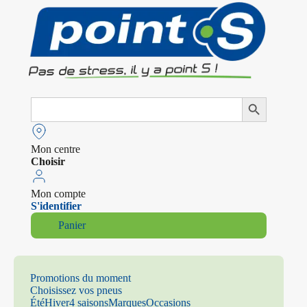
Search
Search Button
for:
Mon centre
Choisir
Mon compte
S'identifier
Panier
Promotions du moment
Choisissez vos pneus
Été
Hiver
4 saisons
Marques
Occasions