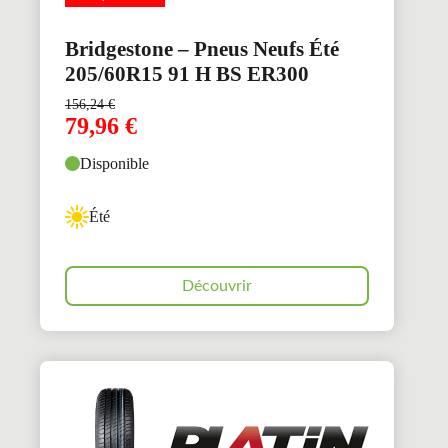
Bridgestone – Pneus Neufs Été
205/60R15 91 H BS ER300
156,24
€
79,96
€
Disponible
Été
Découvrir