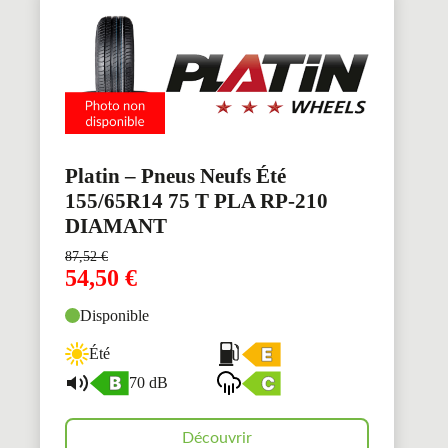
Platin – Pneus Neufs Été
155/65R14 75 T PLA RP-210
DIAMANT
87,52
€
54,50
€
Disponible
Été
70 dB
Découvrir