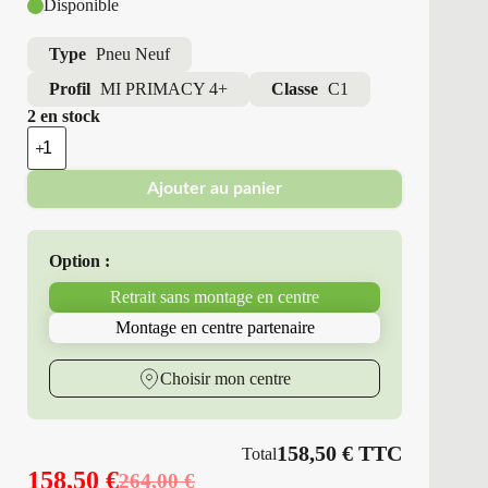
Disponible
Type
Pneu Neuf
Profil
MI PRIMACY 4+
Classe
C1
2 en stock
quantité
de
Michelin
Ajouter au panier
-
Pneus
Neufs
Été
Option :
215/55R16
97
Retrait sans montage en centre
W
MI
Montage en centre partenaire
PRIMACY
4+
Choisir mon centre
158,50
€
TTC
Total
158,50
€
264,00
€