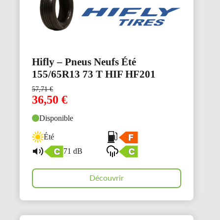
Hifly – Pneus Neufs Été
155/65R13 73 T HIF HF201
57,71
€
36,50
€
Disponible
Été
71 dB
Découvrir