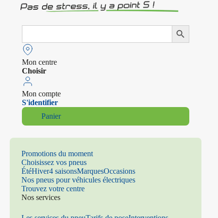
Search
Search Button
for:
Mon centre
Choisir
Mon compte
S'identifier
Panier
Promotions du moment
Choisissez vos pneus
Été
Hiver
4 saisons
Marques
Occasions
Nos pneus pour véhicules électriques
Trouvez votre centre
Nos services
Les services du pneu
Tarifs de pose
Interventions