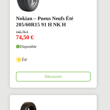
Nokian – Pneus Neufs Été
205/60R15 91 H NK H
142,76
€
74,50
€
Disponible
Été
Découvrir