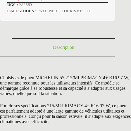
Le
Le
UGS :
282553
prix
prix
CATÉGORIES :
PNEU NEUF
,
TOURISME ETE
initial
actuel
était :
est :
264,00 €.
158,50 €.
Description
Choisissez le pneu MICHELIN 55 215/MI PRIMACY 4+ R16 97 W,
une gamme reconnue pour les utilisateurs intensifs. Ce modèle se
démarque grâce à sa robustesse et sa capacité à s’adapter aux usages
variés, quelle que soit la situation.
Fort de ses spécifications 215/MI PRIMACY 4+ R16 97 W, ce pneu
est parfaitement adapté à une large gamme de véhicules utilitaires et
professionnels. Conçu pour la saison estivale, il s’adapte aux exigences
climatiques avec efficacité.