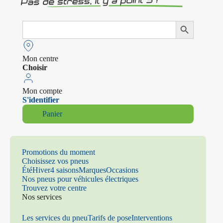
Search
Search Button
for:
Mon centre
Choisir
Mon compte
S'identifier
Panier
Promotions du moment
Choisissez vos pneus
Été
Hiver
4 saisons
Marques
Occasions
Nos pneus pour véhicules électriques
Trouvez votre centre
Nos services
Les services du pneu
Tarifs de pose
Interventions