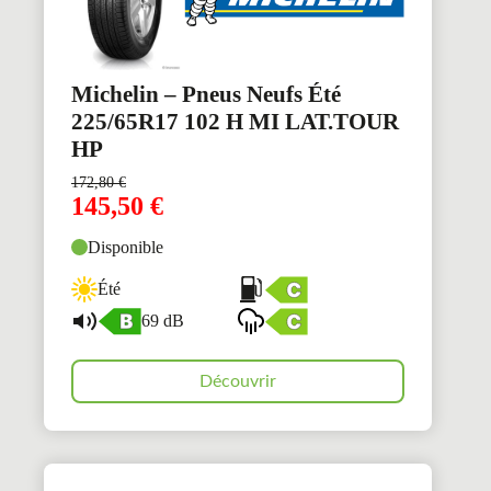
Michelin – Pneus Neufs Été
225/65R17 102 H MI LAT.TOUR
HP
172,80
€
145,50
€
Disponible
Été
69 dB
Découvrir