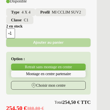
Disponible
Type
4 X 4
Profil
MI CCLIM SUV2
Classe
C1
2 en stock
quantité
de
Michelin
Ajouter au panier
-
Pneus
Neufs
4
Option :
Saisons
245/45R20
Retrait sans montage en centre
99
V
Montage en centre partenaire
MI
CCLIM
SUV2
Choisir mon centre
254,50
€
TTC
Total
254,50
€
388,80
€