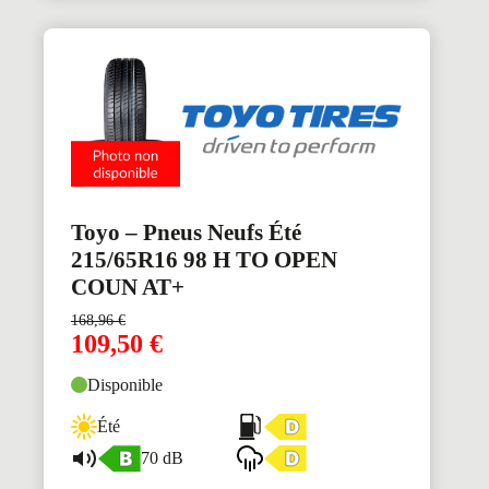
Toyo – Pneus Neufs Été
215/65R16 98 H TO OPEN
COUN AT+
168,96
€
109,50
€
Disponible
Été
70 dB