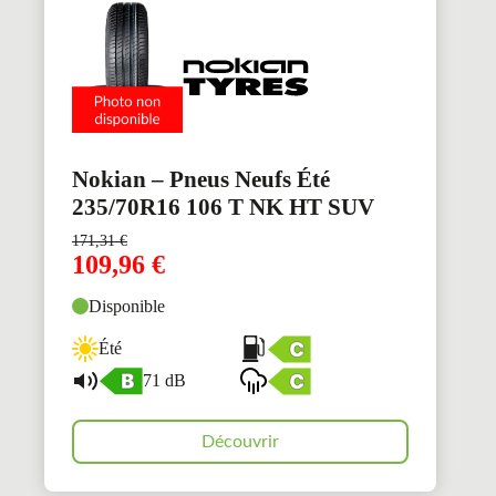
Nokian – Pneus Neufs Été
235/70R16 106 T NK HT SUV
171,31
€
109,96
€
Disponible
Été
71 dB
Découvrir