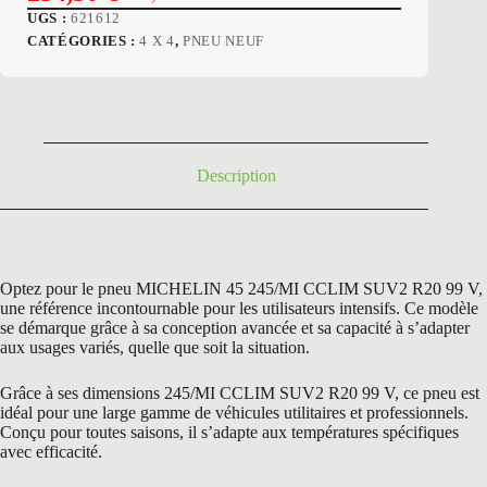
Le
Le
UGS :
621612
prix
prix
CATÉGORIES :
4 X 4
,
PNEU NEUF
initial
actuel
était :
est :
388,80 €.
254,50 €.
Description
Optez pour le pneu MICHELIN 45 245/MI CCLIM SUV2 R20 99 V,
une référence incontournable pour les utilisateurs intensifs. Ce modèle
se démarque grâce à sa conception avancée et sa capacité à s’adapter
aux usages variés, quelle que soit la situation.
Grâce à ses dimensions 245/MI CCLIM SUV2 R20 99 V, ce pneu est
idéal pour une large gamme de véhicules utilitaires et professionnels.
Conçu pour toutes saisons, il s’adapte aux températures spécifiques
avec efficacité.