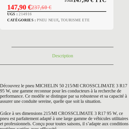
147,90
€
TTC
Total
147,90
€
237,60
€
Le
Le
UGS :
214916
prix
prix
CATÉGORIES :
PNEU NEUF
,
TOURISME ETE
initial
actuel
était :
est :
237,60 €.
147,90 €.
Description
Découvrez le pneu MICHELIN 50 215/MI CROSSCLIMATE 3 R17
95 W, une gamme reconnue pour les conducteurs à la recherche de
performance. Ce modèle se distingue par sa robustesse et sa capacité à
assurer une conduite sereine, quelle que soit la situation.
Grâce à ses dimensions 215/MI CROSSCLIMATE 3 R17 95 W, ce
pneu est parfaitement adapté à une large gamme de véhicules utilitaires
et professionnels. Conçu pour toutes saisons, il s’adapte aux conditions
routières variées avec efficacité.