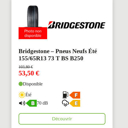
Bridgestone – Pneus Neufs Été
155/65R13 73 T BS B250
103,80
€
53,50
€
Disponible
Été
70 dB
Découvrir