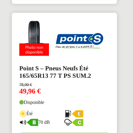
Point S – Pneus Neufs Été
165/65R13 77 T PS SUM.2
78,00
€
49,96
€
Disponible
Été
70 dB