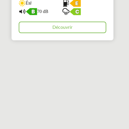
Été
70 dB
Découvrir