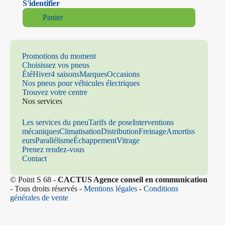
S'identifier
Panier
Promotions du moment
Choisissez vos pneus
Été
Hiver
4 saisons
Marques
Occasions
Nos pneus pour véhicules électriques
Trouvez votre centre
Nos services
Les services du pneu
Tarifs de pose
Interventions
mécaniques
Climatisation
Distribution
Freinage
Amortiss
eurs
Parallélisme
Échappement
Vitrage
Prenez rendez-vous
Contact
© Point S 68 -
CACTUS Agence conseil en communication
- Tous droits réservés -
Mentions légales
-
Conditions
générales de vente