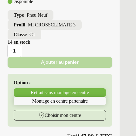
Disponible
Type
Pneu Neuf
Profil
MI CROSSCLIMATE 3
Classe
C1
14 en stock
quantité
de
Michelin
Ajouter au panier
-
Pneus
Neufs
4
Option :
Saisons
215/50R17
Retrait sans montage en centre
95
W
Montage en centre partenaire
MI
CROSSCLIMATE
3
Choisir mon centre