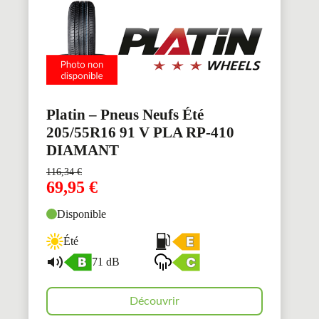
Platin – Pneus Neufs Été
205/55R16 91 V PLA RP-410
DIAMANT
116,34
€
69,95
€
Disponible
Été
71 dB
Découvrir