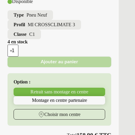
Disponible
Type
Pneu Neuf
Profil
MI CROSSCLIMATE 3
Classe
C1
4 en stock
quantité
de
Michelin
Ajouter au panier
-
Pneus
Neufs
4
Option :
Saisons
215/45R18
Retrait sans montage en centre
93
W
Montage en centre partenaire
MI
CROSSCLIMATE
3
Choisir mon centre