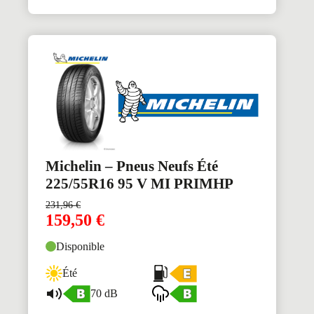
Michelin – Pneus Neufs Été
225/55R16 95 V MI PRIMHP
231,96
€
159,50
€
Disponible
Été
70 dB