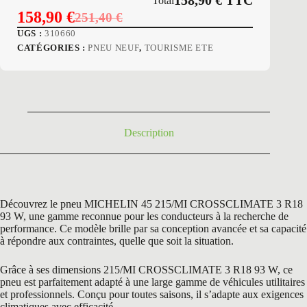
158,90
€
TTC
Total
158,90
€
251,40
€
Le
Le
UGS :
310660
prix
prix
CATÉGORIES :
PNEU NEUF
,
TOURISME ETE
initial
actuel
était :
est :
251,40 €.
158,90 €.
Description
Découvrez le pneu MICHELIN 45 215/MI CROSSCLIMATE 3 R18
93 W, une gamme reconnue pour les conducteurs à la recherche de
performance. Ce modèle brille par sa conception avancée et sa capacité
à répondre aux contraintes, quelle que soit la situation.
Grâce à ses dimensions 215/MI CROSSCLIMATE 3 R18 93 W, ce
pneu est parfaitement adapté à une large gamme de véhicules utilitaires
et professionnels. Conçu pour toutes saisons, il s’adapte aux exigences
climatiques avec efficacité.