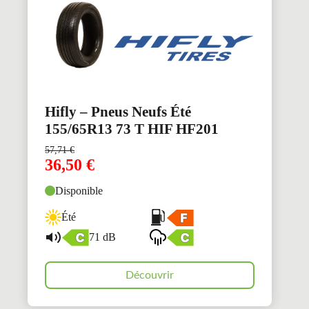
Hifly – Pneus Neufs Été
155/65R13 73 T HIF HF201
57,71
€
36,50
€
Disponible
Été
71 dB
Découvrir