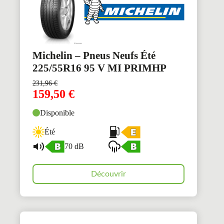
Michelin – Pneus Neufs Été
225/55R16 95 V MI PRIMHP
231,96
€
159,50
€
Disponible
Été
70 dB
Découvrir