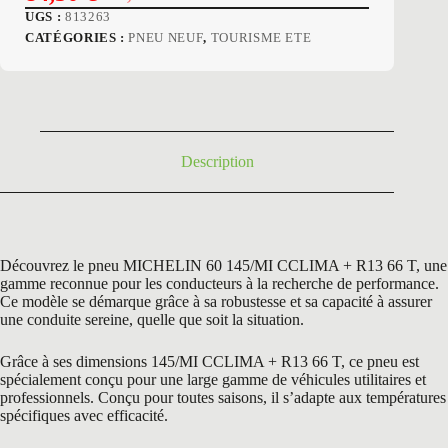
Le
Le
UGS :
813263
prix
prix
CATÉGORIES :
PNEU NEUF
,
TOURISME ETE
initial
actuel
était :
est :
141,60 €.
84,50 €.
Description
Découvrez le pneu MICHELIN 60 145/MI CCLIMA + R13 66 T, une
gamme reconnue pour les conducteurs à la recherche de performance.
Ce modèle se démarque grâce à sa robustesse et sa capacité à assurer
une conduite sereine, quelle que soit la situation.
Grâce à ses dimensions 145/MI CCLIMA + R13 66 T, ce pneu est
spécialement conçu pour une large gamme de véhicules utilitaires et
professionnels. Conçu pour toutes saisons, il s’adapte aux températures
spécifiques avec efficacité.