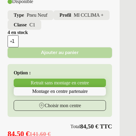
Disponible
Type
Pneu Neuf
Profil
MI CCLIMA +
Classe
C1
4 en stock
quantité
de
Michelin
Ajouter au panier
-
Pneus
Neufs
4
Option :
Saisons
145/60R13
Retrait sans montage en centre
66
T
Montage en centre partenaire
MI
CCLIMA
+
Choisir mon centre
84,50
€
TTC
Total
84,50
€
141,60
€