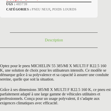
Le
Le
UGS :
483739
prix
prix
CATÉGORIES :
PNEU NEUF
,
POIDS LOURDS
initial
actuel
était :
est :
1632,00 €.
906,00 €.
Description
Optez pour le pneu MICHELIN 55 385/MI X MULTI F R22.5 160
K, une solution de choix pour les utilisateurs intensifs. Ce modèle se
démarque grâce à sa polyvalence et sa capacité à assurer une conduite
sereine, quelle que soit la situation.
Grâce à ses dimensions 385/MI X MULTI F R22.5 160 K, ce pneu est
parfaitement adapté à une large gamme de véhicules utilitaires et
professionnels. Conçu pour un usage polyvalent, il s’adapte aux
exigences climatiques avec efficacité.