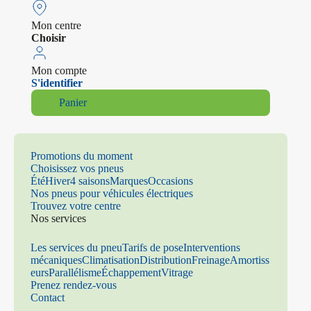
Mon centre
Choisir
Mon compte
S'identifier
Panier
Promotions du moment
Choisissez vos pneus
Été
Hiver
4 saisons
Marques
Occasions
Nos pneus pour véhicules électriques
Trouvez votre centre
Nos services
Les services du pneu
Tarifs de pose
Interventions
mécaniques
Climatisation
Distribution
Freinage
Amortiss
eurs
Parallélisme
Échappement
Vitrage
Prenez rendez-vous
Contact