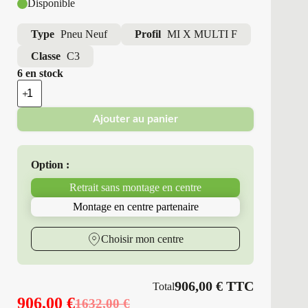
Disponible
Type
Pneu Neuf
Profil
MI X MULTI F
Classe
C3
6 en stock
quantité
de
Michelin
Ajouter au panier
-
Pneus
Neufs
385/55R22.5
Option :
160
K
Retrait sans montage en centre
MI
X
Montage en centre partenaire
MULTI
F
Choisir mon centre
906,00
€
TTC
Total
906,00
€
1632,00
€