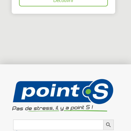
Découvrir
Search
Search Button
for: