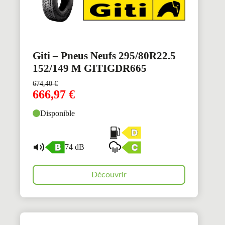
Giti – Pneus Neufs 295/80R22.5
152/149 M GITIGDR665
674,40
€
666,97
€
Disponible
74 dB
Découvrir