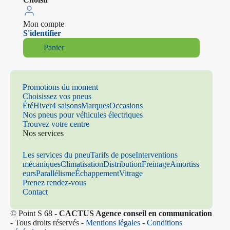
Mon compte
S'identifier
Panier
Promotions du moment
Choisissez vos pneus
Été
Hiver
4 saisons
Marques
Occasions
Nos pneus pour véhicules électriques
Trouvez votre centre
Nos services
Les services du pneu
Tarifs de pose
Interventions
mécaniques
Climatisation
Distribution
Freinage
Amortiss
eurs
Parallélisme
Échappement
Vitrage
Prenez rendez-vous
Contact
© Point S 68 -
CACTUS Agence conseil en communication
- Tous droits réservés -
Mentions légales
-
Conditions