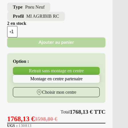
Type
Pneu Neuf
Profil
MI AGRIBIB RC
2 en stock
quantité
de
Michelin
Ajouter au panier
-
Pneus
Neufs
320/90R50
Option :
150
A8
Retrait sans montage en centre
MI
AGRIBIB
Montage en centre partenaire
RC
Choisir mon centre
1768,13
€
TTC
Total
1768,13
€
3598,80
€
Le
Le
UGS :
130813