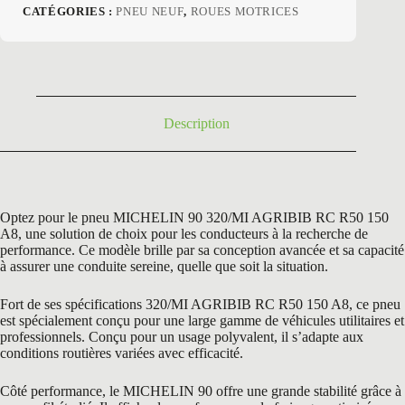
prix
prix
CATÉGORIES :
PNEU NEUF
,
ROUES MOTRICES
initial
actuel
était :
est :
3598,80 €.
1768,13 €.
Description
Optez pour le pneu MICHELIN 90 320/MI AGRIBIB RC R50 150
A8, une solution de choix pour les conducteurs à la recherche de
performance. Ce modèle brille par sa conception avancée et sa capacité
à assurer une conduite sereine, quelle que soit la situation.
Fort de ses spécifications 320/MI AGRIBIB RC R50 150 A8, ce pneu
est spécialement conçu pour une large gamme de véhicules utilitaires et
professionnels. Conçu pour un usage polyvalent, il s’adapte aux
conditions routières variées avec efficacité.
Côté performance, le MICHELIN 90 offre une grande stabilité grâce à