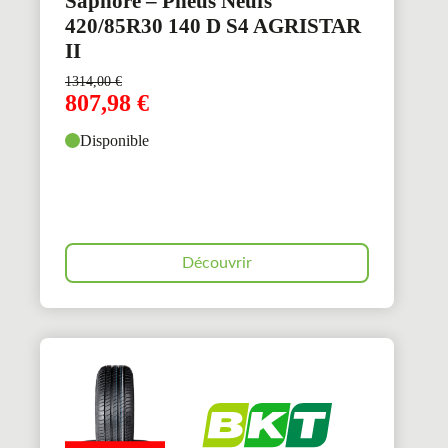
Saphore – Pneus Neufs
420/85R30 140 D S4 AGRISTAR
II
1314,00
€
807,98
€
Disponible
Découvrir