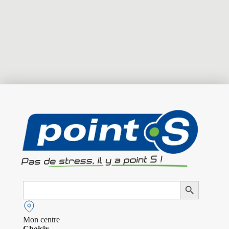
Search
Search Button
for:
Mon centre
Choisir