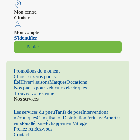
Mon centre
Choisir
Mon compte
S'identifier
Panier
Promotions du moment
Choisissez vos pneus
Été
Hiver
4 saisons
Marques
Occasions
Nos pneus pour véhicules électriques
Trouvez votre centre
Nos services
Les services du pneu
Tarifs de pose
Interventions
mécaniques
Climatisation
Distribution
Freinage
Amortiss
eurs
Parallélisme
Échappement
Vitrage
Prenez rendez-vous
Contact