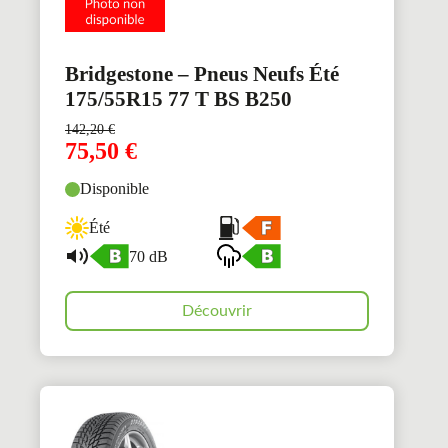
Bridgestone – Pneus Neufs Été
175/55R15 77 T BS B250
142,20
€
75,50
€
Disponible
Été
70 dB
Découvrir