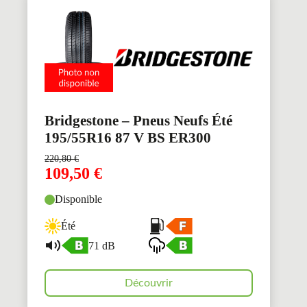
Bridgestone – Pneus Neufs Été
195/55R16 87 V BS ER300
220,80
€
109,50
€
Disponible
Été
71 dB
Découvrir