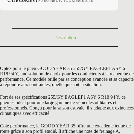
CATÉGORIES :
PNEU NEUF
,
TOURISME ETE
initial
actuel
était :
est :
317,40 €.
155,50 €.
Description
Optez pour le pneu GOOD YEAR 35 255/GY EAGLEF1 ASY 6
R18 94 Y, une solution de choix pour les conducteurs à la recherche de
performance. Ce modèle brille par sa conception avancée et sa capacité
à répondre aux contraintes, quelle que soit la situation.
Fort de ses spécifications 255/GY EAGLEF1 ASY 6 R18 94 Y, ce
pneu est idéal pour une large gamme de véhicules utilitaires et
professionnels. Conçu pour la saison estivale, il s’adapte aux exigences
climatiques avec efficacité.
Côté performance, le GOOD YEAR 35 offre une excellente tenue de
route grâce à son profil étudié. Il affiche une note de freinage A,