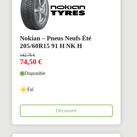
Nokian – Pneus Neufs Été
205/60R15 91 H NK H
142,76
€
74,50
€
Disponible
Été
Découvrir