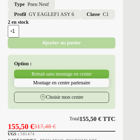
Type
Pneu Neuf
Profil
GY EAGLEF1 ASY 6
Classe
C1
2 en stock
quantité
de
Good
Ajouter au panier
Year
-
Pneus
Neufs
Option :
Été
255/35R18
Retrait sans montage en centre
94
Y
Montage en centre partenaire
GY
EAGLEF1
ASY
Choisir mon centre
6
155,50
€
TTC
Total
155,50
€
317,40
€
Le
Le
UGS :
581474
prix
prix