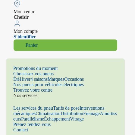
Mon centre
Choisir
Mon compte
S'identifier
Panier
Promotions du moment
Choisissez vos pneus
Été
Hiver
4 saisons
Marques
Occasions
Nos pneus pour véhicules électriques
Trouvez votre centre
Nos services
Les services du pneu
Tarifs de pose
Interventions
mécaniques
Climatisation
Distribution
Freinage
Amortiss
eurs
Parallélisme
Échappement
Vitrage
Prenez rendez-vous
Contact