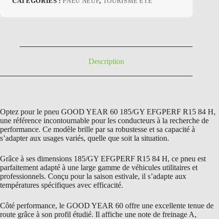
CATÉGORIES :
PNEU NEUF
,
TOURISME ETE
initial
actuel
était :
est :
179,40 €.
95,50 €.
Description
Optez pour le pneu GOOD YEAR 60 185/GY EFGPERF R15 84 H,
une référence incontournable pour les conducteurs à la recherche de
performance. Ce modèle brille par sa robustesse et sa capacité à
s’adapter aux usages variés, quelle que soit la situation.
Grâce à ses dimensions 185/GY EFGPERF R15 84 H, ce pneu est
parfaitement adapté à une large gamme de véhicules utilitaires et
professionnels. Conçu pour la saison estivale, il s’adapte aux
températures spécifiques avec efficacité.
Côté performance, le GOOD YEAR 60 offre une excellente tenue de
route grâce à son profil étudié. Il affiche une note de freinage A,