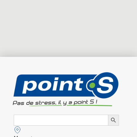
Search
Search Button
for: