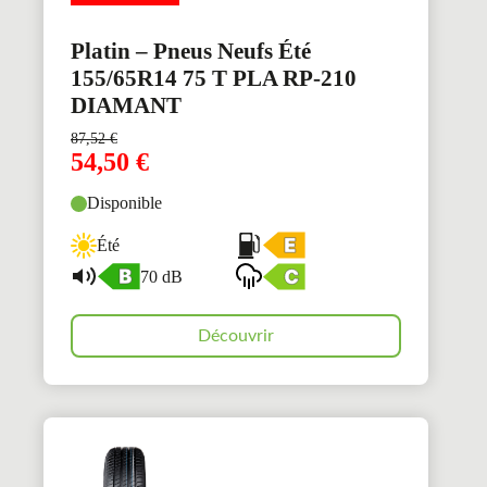
Platin – Pneus Neufs Été
155/65R14 75 T PLA RP-210
DIAMANT
87,52
€
54,50
€
Disponible
Été
70 dB
Découvrir