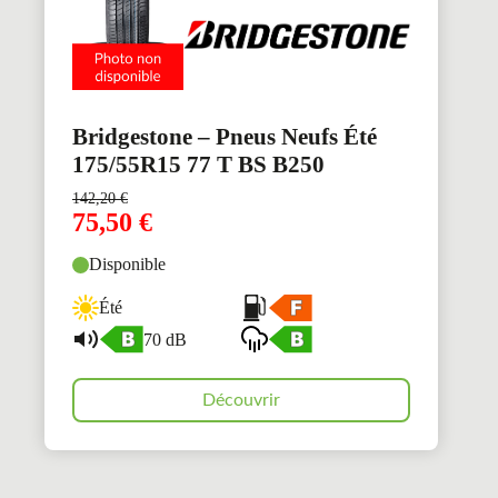
Bridgestone – Pneus Neufs Été
175/55R15 77 T BS B250
142,20
€
75,50
€
Disponible
Été
70 dB
Découvrir