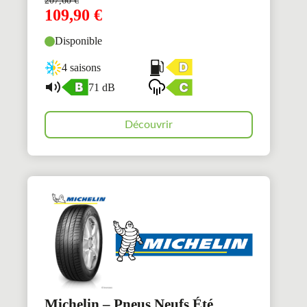
207,60
€
109,90
€
Disponible
4 saisons
71 dB
Découvrir
Michelin – Pneus Neufs Été