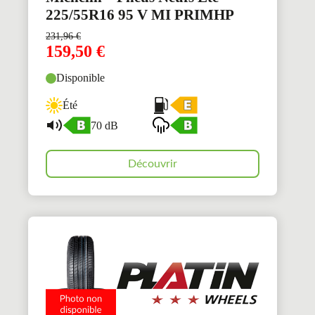
225/55R16 95 V MI PRIMHP
231,96
€
159,50
€
Disponible
Été
70 dB
Découvrir