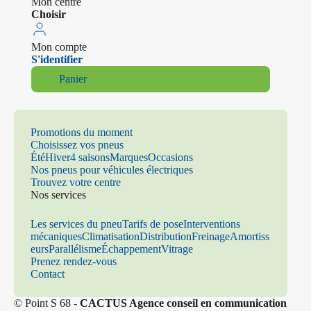
Mon centre
Choisir
Mon compte
S'identifier
Panier
Promotions du moment
Choisissez vos pneus
Été
Hiver
4 saisons
Marques
Occasions
Nos pneus pour véhicules électriques
Trouvez votre centre
Nos services
Les services du pneu
Tarifs de pose
Interventions
mécaniques
Climatisation
Distribution
Freinage
Amortiss
eurs
Parallélisme
Échappement
Vitrage
Prenez rendez-vous
Contact
© Point S 68 -
CACTUS Agence conseil en communication