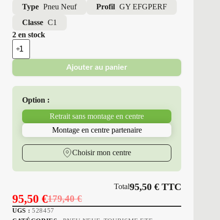
Type
Pneu Neuf
Profil
GY EFGPERF
Classe
C1
2 en stock
quantité
de
Good
Ajouter au panier
Year
-
Pneus
Neufs
Option :
Été
185/60R15
Retrait sans montage en centre
84
H
Montage en centre partenaire
GY
EFGPERF
Choisir mon centre
95,50
€
TTC
Total
95,50
€
179,40
€
Le
Le
UGS :
528457
prix
prix