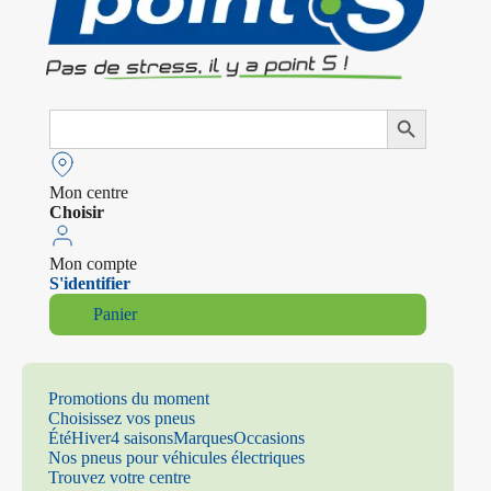
Search
Search Button
for:
Mon centre
Choisir
Mon compte
S'identifier
Panier
Promotions du moment
Choisissez vos pneus
Été
Hiver
4 saisons
Marques
Occasions
Nos pneus pour véhicules électriques
Trouvez votre centre