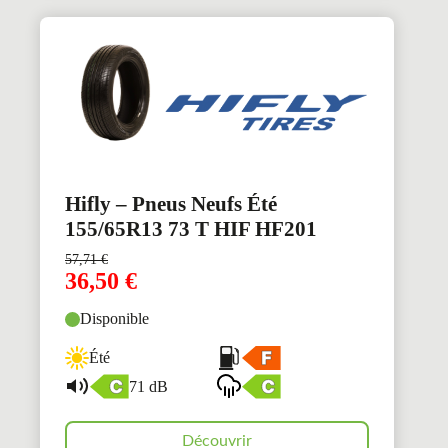
Hifly – Pneus Neufs Été
155/65R13 73 T HIF HF201
57,71
€
36,50
€
Disponible
Été
71 dB
Découvrir