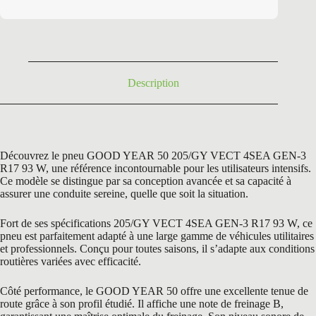
initial
actuel
était :
est :
254,40 €.
126,90 €.
Description
Découvrez le pneu GOOD YEAR 50 205/GY VECT 4SEA GEN-3
R17 93 W, une référence incontournable pour les utilisateurs intensifs.
Ce modèle se distingue par sa conception avancée et sa capacité à
assurer une conduite sereine, quelle que soit la situation.
Fort de ses spécifications 205/GY VECT 4SEA GEN-3 R17 93 W, ce
pneu est parfaitement adapté à une large gamme de véhicules utilitaires
et professionnels. Conçu pour toutes saisons, il s’adapte aux conditions
routières variées avec efficacité.
Côté performance, le GOOD YEAR 50 offre une excellente tenue de
route grâce à son profil étudié. Il affiche une note de freinage B,