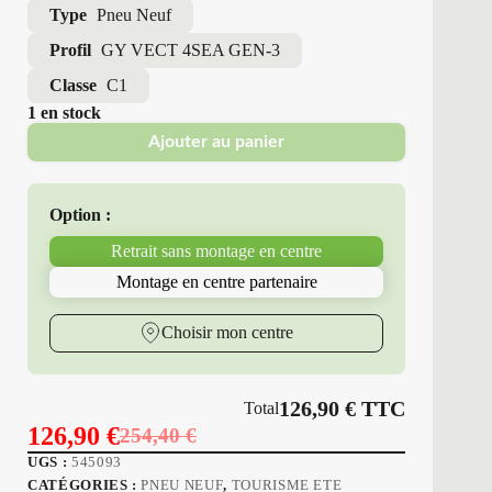
Type
Pneu Neuf
Profil
GY VECT 4SEA GEN-3
Classe
C1
1 en stock
Ajouter au panier
Option :
Retrait sans montage en centre
Montage en centre partenaire
Choisir mon centre
126,90
€
TTC
Total
126,90
€
254,40
€
Le
Le
UGS :
545093
prix
prix
CATÉGORIES :
PNEU NEUF
,
TOURISME ETE