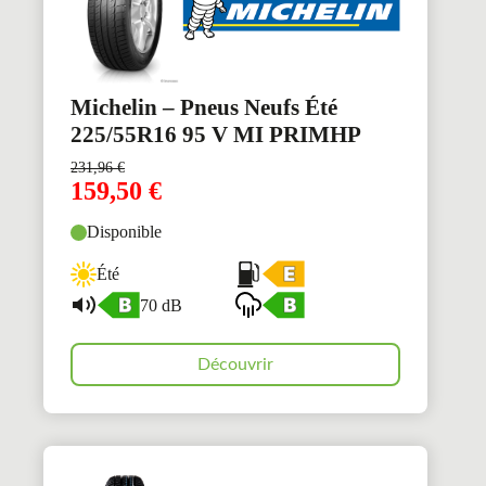
Michelin – Pneus Neufs Été
225/55R16 95 V MI PRIMHP
231,96
€
159,50
€
Disponible
Été
70 dB
Découvrir