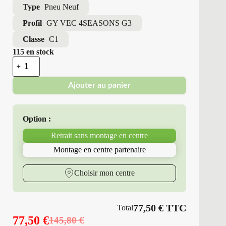
Type
Pneu Neuf
Profil
GY VEC 4SEASONS G3
Classe
C1
115 en stock
quantité
de
Good
Ajouter au panier
Year
-
Pneus
Neufs
Option :
4
Saisons
Retrait sans montage en centre
195/65R15
95
Montage en centre partenaire
V
GY
VEC
Choisir mon centre
4SEASONS
G3
77,50
€
TTC
Total
77,50
€
145,80
€