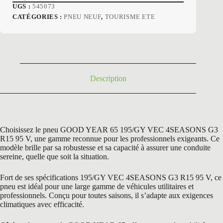
Le
Le
UGS :
545073
prix
prix
CATÉGORIES :
PNEU NEUF
,
TOURISME ETE
initial
actuel
était :
est :
145,80 €.
77,50 €.
Description
Choisissez le pneu GOOD YEAR 65 195/GY VEC 4SEASONS G3
R15 95 V, une gamme reconnue pour les professionnels exigeants. Ce
modèle brille par sa robustesse et sa capacité à assurer une conduite
sereine, quelle que soit la situation.
Fort de ses spécifications 195/GY VEC 4SEASONS G3 R15 95 V, ce
pneu est idéal pour une large gamme de véhicules utilitaires et
professionnels. Conçu pour toutes saisons, il s’adapte aux exigences
climatiques avec efficacité.