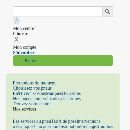
Search
Search Button
for:
Mon centre
Choisir
Mon compte
S'identifier
Panier
Promotions du moment
Choisissez vos pneus
Été
Hiver
4 saisons
Marques
Occasions
Nos pneus pour véhicules électriques
Trouvez votre centre
Nos services
Les services du pneu
Tarifs de pose
Interventions
mécaniques
Climatisation
Distribution
Freinage
Amortiss