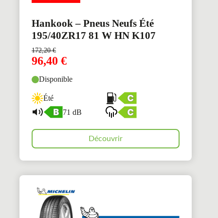
Hankook – Pneus Neufs Été
195/40ZR17 81 W HN K107
172,20
€
96,40
€
Disponible
Été
71 dB
Découvrir