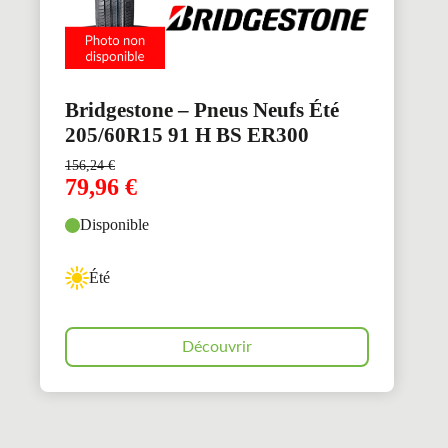
Bridgestone – Pneus Neufs Été
205/60R15 91 H BS ER300
156,24
€
79,96
€
Disponible
Été
Découvrir