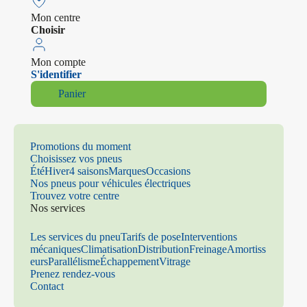
Mon centre
Choisir
Mon compte
S'identifier
Panier
Promotions du moment
Choisissez vos pneus
Été
Hiver
4 saisons
Marques
Occasions
Nos pneus pour véhicules électriques
Trouvez votre centre
Nos services
Les services du pneu
Tarifs de pose
Interventions
mécaniques
Climatisation
Distribution
Freinage
Amortiss
eurs
Parallélisme
Échappement
Vitrage
Prenez rendez-vous
Contact