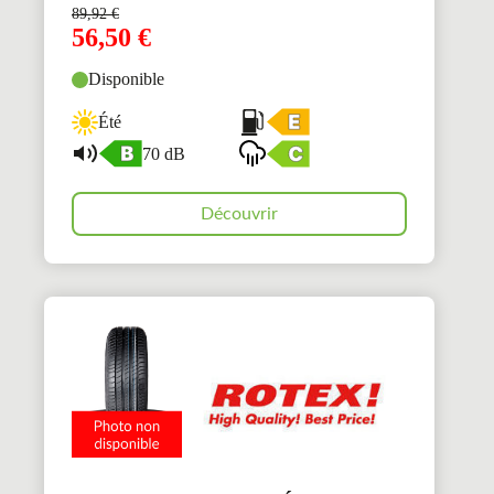
89,92
€
56,50
€
Disponible
Été
70 dB
Découvrir