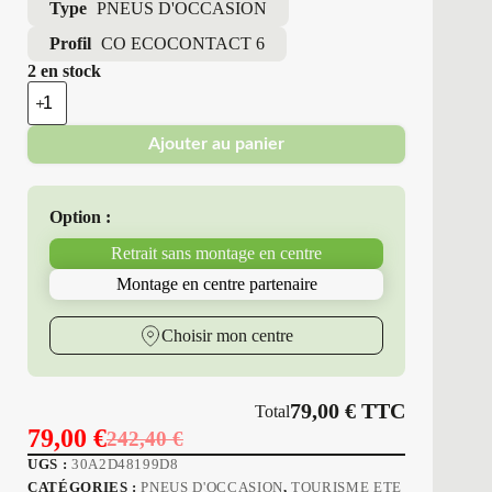
Type
PNEUS D'OCCASION
Profil
CO ECOCONTACT 6
2 en stock
quantité
de
Continental
Ajouter au panier
-
Pneu
Occasion
Été
Option :
245/40R18
97
Retrait sans montage en centre
Y
CO
Montage en centre partenaire
ECOCONTACT
6
Choisir mon centre
79,00
€
TTC
Total
79,00
€
242,40
€
Le
Le
UGS :
30A2D48199D8
prix
prix
CATÉGORIES :
PNEUS D'OCCASION
,
TOURISME ETE