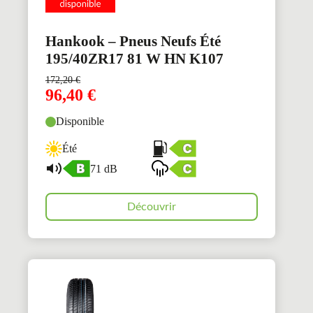
Hankook – Pneus Neufs Été
195/40ZR17 81 W HN K107
172,20
€
96,40
€
Disponible
Été
71 dB
Découvrir