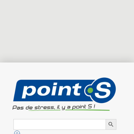
Search
Search Button
for: