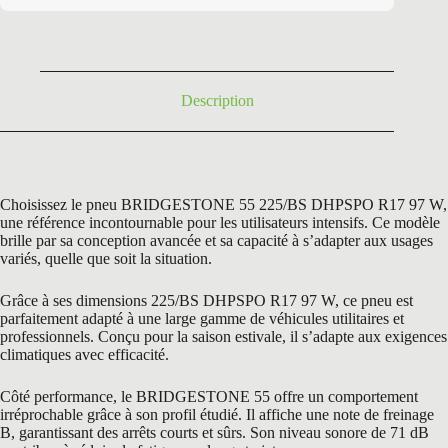
était :
est :
357,00 €.
109,96 €.
Description
Choisissez le pneu BRIDGESTONE 55 225/BS DHPSPO R17 97 W,
une référence incontournable pour les utilisateurs intensifs. Ce modèle
brille par sa conception avancée et sa capacité à s’adapter aux usages
variés, quelle que soit la situation.
Grâce à ses dimensions 225/BS DHPSPO R17 97 W, ce pneu est
parfaitement adapté à une large gamme de véhicules utilitaires et
professionnels. Conçu pour la saison estivale, il s’adapte aux exigences
climatiques avec efficacité.
Côté performance, le BRIDGESTONE 55 offre un comportement
irréprochable grâce à son profil étudié. Il affiche une note de freinage
B, garantissant des arrêts courts et sûrs. Son niveau sonore de 71 dB