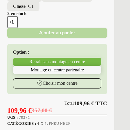
Classe
C1
2 en stock
quantité
de
Bridgestone
Ajouter au panier
-
Pneus
Neufs
Été
Option :
225/55R17
97
Retrait sans montage en centre
W
BS
Montage en centre partenaire
DHPSPO
Choisir mon centre
109,96
€
TTC
Total
109,96
€
357,00
€
Le
Le
UGS :
79371
prix
prix
CATÉGORIES :
4 X 4
,
PNEU NEUF
initial
actuel