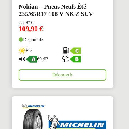
Nokian – Pneus Neufs Été
235/65R17 108 V NK Z SUV
222,97
€
109,90
€
Disponible
Été
69 dB
Découvrir