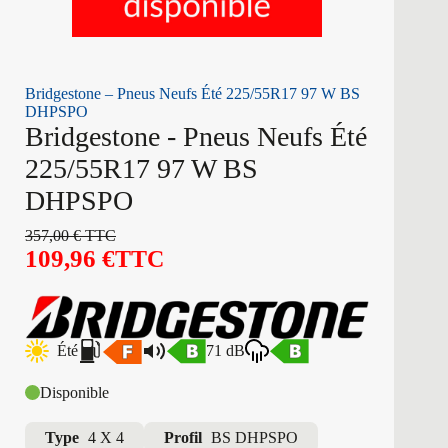
Bridgestone – Pneus Neufs Été 225/55R17 97 W BS
DHPSPO
Bridgestone - Pneus Neufs Été
225/55R17 97 W BS
DHPSPO
357,00
€
TTC
109,96
€
TTC
Été
71 dB
Disponible
Type
4 X 4
Profil
BS DHPSPO