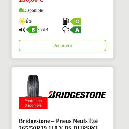
Disponible
Été
75 dB
Découvrir
Bridgestone – Pneus Neufs Été
265/50R19 110 Y BS DHPSPO