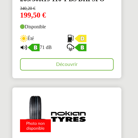
340,20
€
199,50
€
Disponible
Été
71 dB
Découvrir