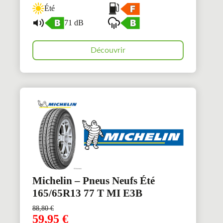
Été
71 dB
Découvrir
Michelin – Pneus Neufs Été
165/65R13 77 T MI E3B
88,80
€
59,95
€