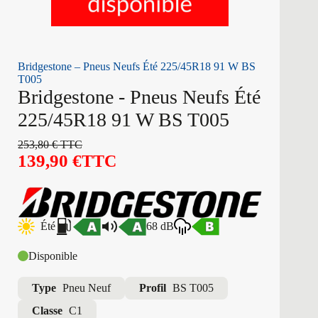
Bridgestone – Pneus Neufs Été 225/45R18 91 W BS
T005
Bridgestone - Pneus Neufs Été
225/45R18 91 W BS T005
253,80
€
TTC
139,90
€
TTC
Été
68 dB
Disponible
Type
Pneu Neuf
Profil
BS T005
Classe
C1