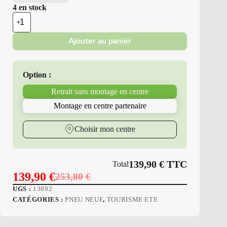
4 en stock
quantité
de
Bridgestone
Ajouter au panier
-
Pneus
Neufs
Été
Option :
225/45R18
91
Retrait sans montage en centre
W
BS
Montage en centre partenaire
T005
Choisir mon centre
139,90
€
TTC
Total
139,90
€
253,80
€
Le
Le
UGS :
13892
prix
prix
CATÉGORIES :
PNEU NEUF
,
TOURISME ETE
initial
actuel
était :
est :