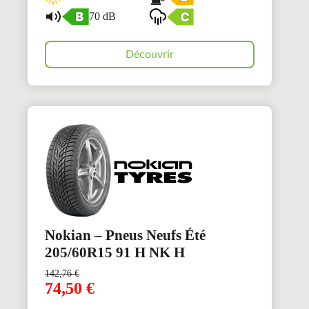
70 dB
Découvrir
Nokian – Pneus Neufs Été
205/60R15 91 H NK H
142,76
€
74,50
€