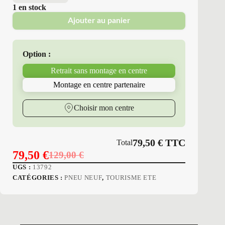
1 en stock
Ajouter au panier
Option :
Retrait sans montage en centre
Montage en centre partenaire
Choisir mon centre
79,50
€
TTC
Total
79,50
€
129,00
€
Le
Le
UGS :
13792
prix
prix
CATÉGORIES :
PNEU NEUF
,
TOURISME ETE
initial
actuel
était :
est :
129,00 €.
79,50 €.