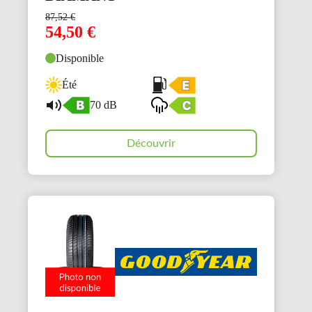
87,52
€
54,50
€
Disponible
Été
70 dB
Découvrir