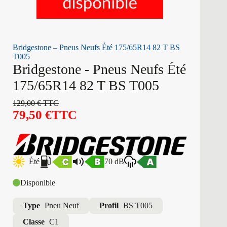
Bridgestone – Pneus Neufs Été 175/65R14 82 T BS
T005
Bridgestone - Pneus Neufs Été
175/65R14 82 T BS T005
129,00
€
TTC
79,50
€
TTC
Été
70 dB
Disponible
Type
Pneu Neuf
Profil
BS T005
Classe
C1