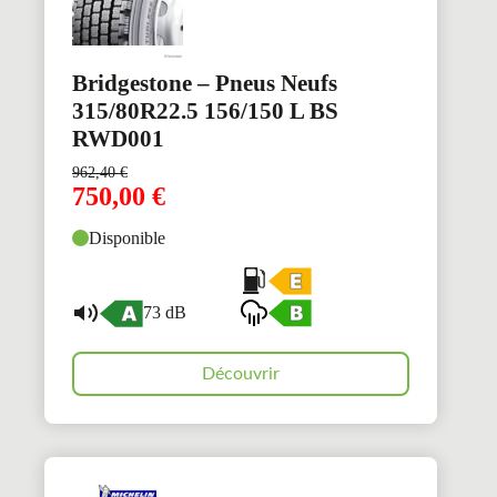
Bridgestone – Pneus Neufs
315/80R22.5 156/150 L BS
RWD001
962,40
€
750,00
€
Disponible
73 dB
Découvrir