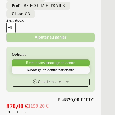
Profil
BS ECOPIA H-TRAILE
Classe
C3
2 en stock
quantité
de
Bridgestone
Ajouter au panier
-
Pneus
Neufs
445/45R19.5
Option :
160
J
Retrait sans montage en centre
BS
ECOPIA
Montage en centre partenaire
H-
TRAILE
Choisir mon centre
870,00
€
TTC
Total
870,00
€
1159,20
€
Le
Le
UGS :
10862