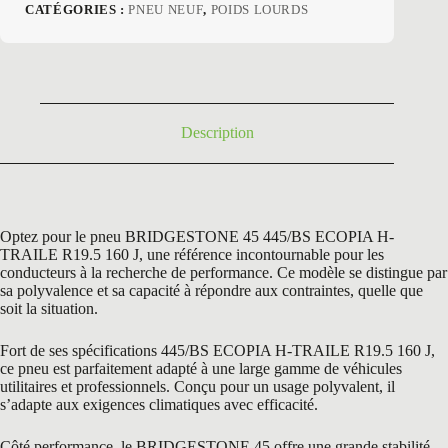
prix
prix
CATÉGORIES :
PNEU NEUF
,
POIDS LOURDS
initial
actuel
était :
est :
1159,20 €.
870,00 €.
Description
Optez pour le pneu BRIDGESTONE 45 445/BS ECOPIA H-
TRAILE R19.5 160 J, une référence incontournable pour les
conducteurs à la recherche de performance. Ce modèle se distingue par
sa polyvalence et sa capacité à répondre aux contraintes, quelle que
soit la situation.
Fort de ses spécifications 445/BS ECOPIA H-TRAILE R19.5 160 J,
ce pneu est parfaitement adapté à une large gamme de véhicules
utilitaires et professionnels. Conçu pour un usage polyvalent, il
s’adapte aux exigences climatiques avec efficacité.
Côté performance, le BRIDGESTONE 45 offre une grande stabilité