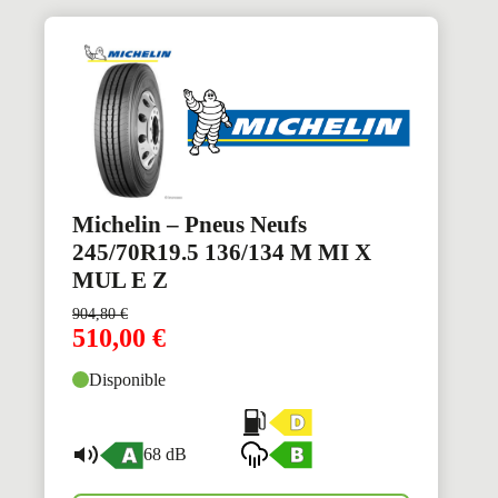
Michelin – Pneus Neufs
245/70R19.5 136/134 M MI X
MUL E Z
904,80
€
510,00
€
Disponible
68 dB