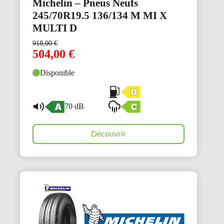
Michelin – Pneus Neufs
245/70R19.5 136/134 M MI X
MULTI D
918,00
€
504,00
€
Disponible
70 dB
Découvrir