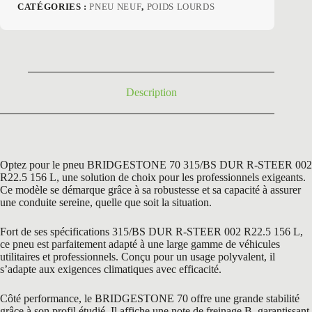
prix
prix
CATÉGORIES :
PNEU NEUF
,
POIDS LOURDS
initial
actuel
était :
est :
963,60 €.
690,00 €.
Description
Optez pour le pneu BRIDGESTONE 70 315/BS DUR R-STEER 002
R22.5 156 L, une solution de choix pour les professionnels exigeants.
Ce modèle se démarque grâce à sa robustesse et sa capacité à assurer
une conduite sereine, quelle que soit la situation.
Fort de ses spécifications 315/BS DUR R-STEER 002 R22.5 156 L,
ce pneu est parfaitement adapté à une large gamme de véhicules
utilitaires et professionnels. Conçu pour un usage polyvalent, il
s’adapte aux exigences climatiques avec efficacité.
Côté performance, le BRIDGESTONE 70 offre une grande stabilité
grâce à son profil étudié. Il affiche une note de freinage B, garantissant