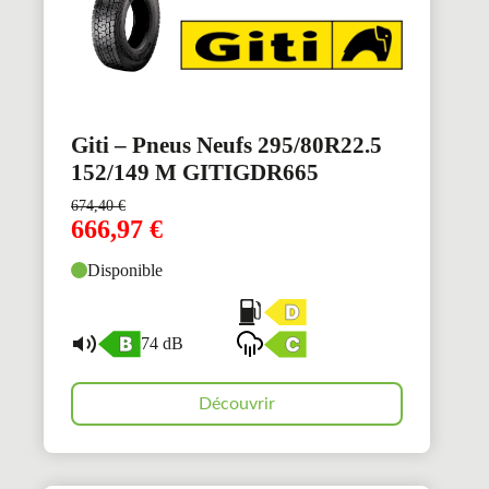
Giti – Pneus Neufs 295/80R22.5
152/149 M GITIGDR665
674,40
€
666,97
€
Disponible
74 dB
Découvrir