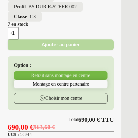
Profil
BS DUR R-STEER 002
Classe
C3
7 en stock
quantité
de
Bridgestone
Ajouter au panier
-
Pneus
Neufs
315/70R22.5
Option :
156
L
Retrait sans montage en centre
BS
DUR
Montage en centre partenaire
R-
STEER
002
Choisir mon centre
690,00
€
TTC
Total
690,00
€
963,60
€
Le
Le
UGS :
16944