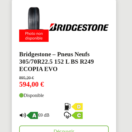
Bridgestone – Pneus Neufs
305/70R22.5 152 L BS R249
ECOPIA EVO
895,20
€
594,00
€
Disponible
69 dB
Découvrir