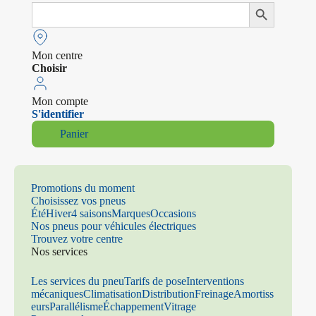
Search
Search Button
for:
Mon centre
Choisir
Mon compte
S'identifier
Panier
Promotions du moment
Choisissez vos pneus
Été
Hiver
4 saisons
Marques
Occasions
Nos pneus pour véhicules électriques
Trouvez votre centre
Nos services
Les services du pneu
Tarifs de pose
Interventions
mécaniques
Climatisation
Distribution
Freinage
Amortiss
eurs
Parallélisme
Échappement
Vitrage