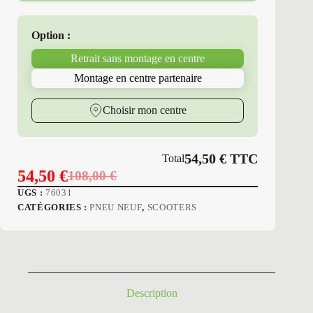
Option :
Retrait sans montage en centre
Montage en centre partenaire
Choisir mon centre
54,50
€
TTC
Total
54,50
€
108,00
€
Le
Le
UGS :
76031
prix
prix
CATÉGORIES :
PNEU NEUF
,
SCOOTERS
initial
actuel
était :
est :
108,00 €.
54,50 €.
Description