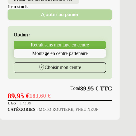
1 en stock
Ajouter au panier
Option :
Retrait sans montage en centre
Montage en centre partenaire
Choisir mon centre
89,95
€
TTC
Total
89,95
€
183,60
€
Le
Le
UGS :
17389
prix
prix
CATÉGORIES :
MOTO ROUTIERE
,
PNEU NEUF
initial
actuel
était :
est :
183,60 €.
89,95 €.