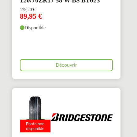
120/70ZR17 58 W BS BT023
175,20
€
89,95
€
Disponible
Découvrir