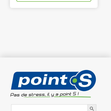
Search
Search Button
for: