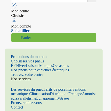
Mon centre
Choisir
Mon compte
S'identifier
Panier
Promotions du moment
Choisissez vos pneus
Été
Hiver
4 saisons
Marques
Occasions
Nos pneus pour véhicules électriques
Trouvez votre centre
Nos services
Les services du pneu
Tarifs de pose
Interventions
mécaniques
Climatisation
Distribution
Freinage
Amortiss
eurs
Parallélisme
Échappement
Vitrage
Prenez rendez-vous
Contact