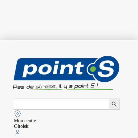
Search
Search Button
for:
Mon centre
Choisir