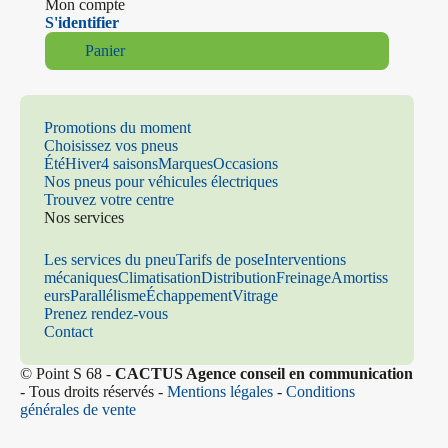
Mon compte
S'identifier
Panier
Promotions du moment
Choisissez vos pneus
Été
Hiver
4 saisons
Marques
Occasions
Nos pneus pour véhicules électriques
Trouvez votre centre
Nos services
Les services du pneu
Tarifs de pose
Interventions
mécaniques
Climatisation
Distribution
Freinage
Amortiss
eurs
Parallélisme
Échappement
Vitrage
Prenez rendez-vous
Contact
© Point S 68 -
CACTUS Agence conseil en communication
- Tous droits réservés -
Mentions légales
-
Conditions
générales de vente