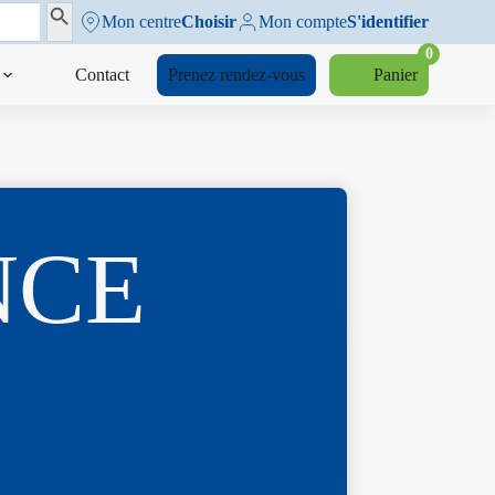
Search Button
Mon centre
Choisir
Mon compte
S'identifier
0
Contact
Prenez rendez-vous
Panier
NCE