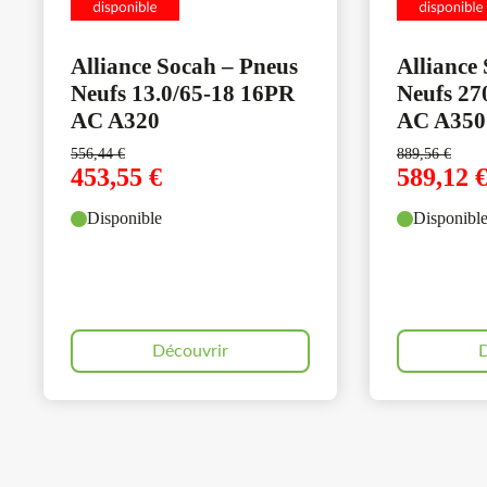
Alliance Socah – Pneus
Alliance
Neufs 13.0/65-18 16PR
Neufs 27
AC A320
AC A350
556,44
€
889,56
€
453,55
€
589,12
Disponible
Disponibl
Découvrir
D