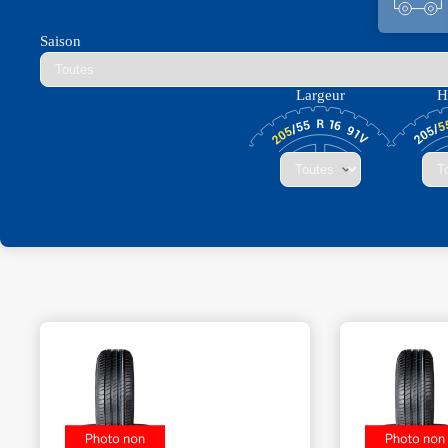
Saison
Largeur
H