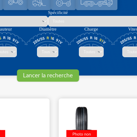
Spécificité
auteur
Diamètre
Charge
Vite