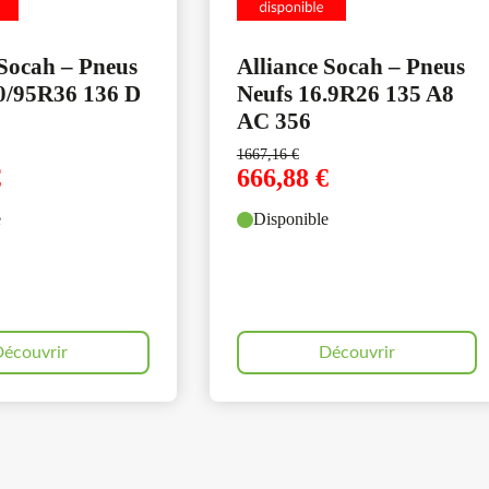
 Socah – Pneus
Alliance Socah – Pneus
0/95R36 136 D
Neufs 16.9R26 135 A8
AC 356
1667,16
€
€
666,88
€
e
Disponible
écouvrir
Découvrir