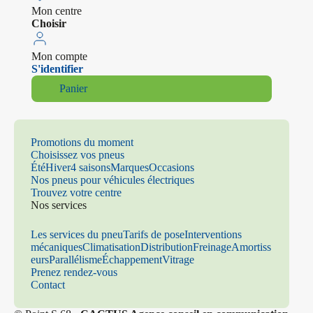
Mon centre
Choisir
Mon compte
S'identifier
Panier
Promotions du moment
Choisissez vos pneus
Été
Hiver
4 saisons
Marques
Occasions
Nos pneus pour véhicules électriques
Trouvez votre centre
Nos services
Les services du pneu
Tarifs de pose
Interventions
mécaniques
Climatisation
Distribution
Freinage
Amortiss
eurs
Parallélisme
Échappement
Vitrage
Prenez rendez-vous
Contact