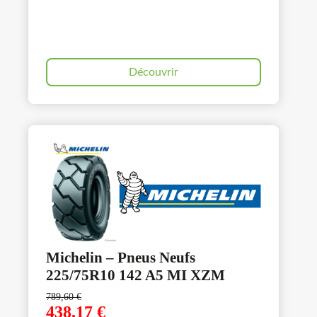
Découvrir
Michelin – Pneus Neufs
225/75R10 142 A5 MI XZM
789,60
€
438,17
€