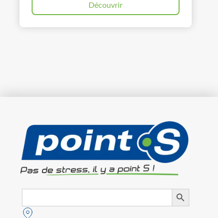
Découvrir
Search
Search Button
for: